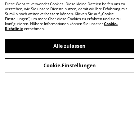
Diese Website verwendet Cookies. Diese kleine Dateien helfen uns zu
verstehen, wie Sie unsere Dienste nutzen, damit wir Ihre Erfahrung mit
SumUp noch weiter verbessern können. Klicken Sie auf „Cookie-
Einstellungen“, um mehr über diese Cookies zu erfahren und sie zu
konfigurieren. Nähere Informationen können Sie unserer
Cookie-
Richtlinie
entnehmen.
Kontakt
Allgemeine
Geschäftsbedingung
en
Alle zulassen
Datenschutzerklärun
Cookie-Richtlinie
g
Cookie-Einstellungen
Widerrufsbelehrung
& Widerrufsformular
© 2026
Ralfs Spielzeugkiste - Inh. Ralf Toepper