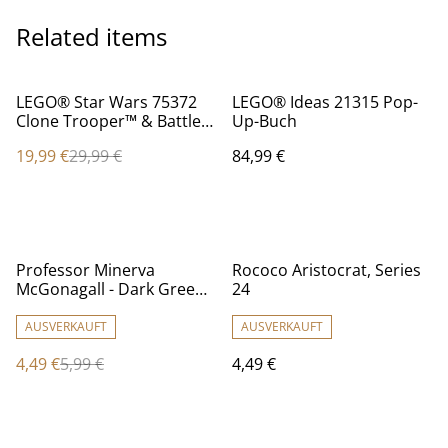
Related items
%
LEGO® Star Wars 75372
LEGO® Ideas 21315 Pop-
Clone Trooper™ & Battle
Up-Buch
Droid™ Battle Pack
19,99 €
29,99 €
84,99 €
%
Professor Minerva
Rococo Aristocrat, Series
McGonagall - Dark Green
24
Robe, Dark Tan Hair
AUSVERKAUFT
AUSVERKAUFT
4,49 €
5,99 €
4,49 €