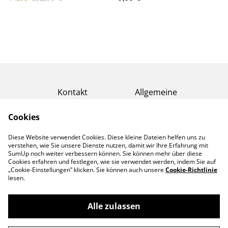
Kontakt
Allgemeine
Geschäftsbedingung
en
Cookies
Datenschutzerklärun
Cookie-Richtlinie
g
Diese Website verwendet Cookies. Diese kleine Dateien helfen uns zu
Widerrufsbelehrung
verstehen, wie Sie unsere Dienste nutzen, damit wir Ihre Erfahrung mit
& Widerrufsformular
SumUp noch weiter verbessern können. Sie können mehr über diese
Cookies erfahren und festlegen, wie sie verwendet werden, indem Sie auf
„Cookie-Einstellungen” klicken. Sie können auch unsere
Cookie-Richtlinie
lesen.
Alle zulassen
©
2026
Ralfs Spielzeugkiste - Inh. Ralf Toepper