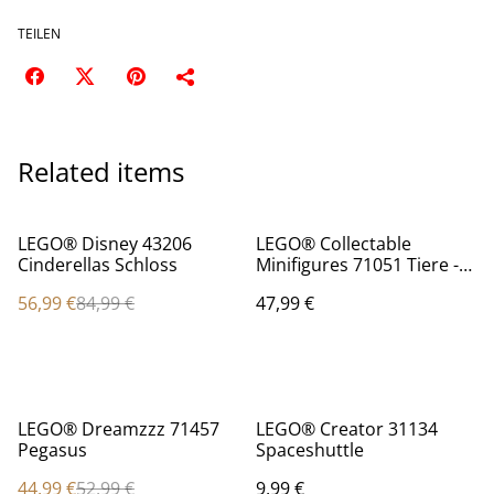
TEILEN
Related items
%
LEGO® Disney 43206
LEGO® Collectable
Cinderellas Schloss
Minifigures 71051 Tiere -
komplette Serie 28 - alle
56,99 €
84,99 €
47,99 €
12 Figuren
%
LEGO® Dreamzzz 71457
LEGO® Creator 31134
Pegasus
Spaceshuttle
44,99 €
52,99 €
9,99 €