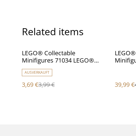
Related items
%
%
LEGO® Collectable
LEGO® 
Minifigures 71034 LEGO®
Minifi
Minifiguren Serie 23 - col23
Minifig
AUSVERKAUFT
Ferry Captain
ganzer 
3,69 €
3,99 €
39,99 €