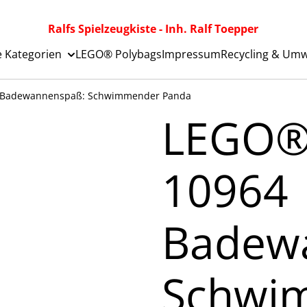
Ralfs Spielzeugkiste - Inh. Ralf Toepper
e Kategorien
LEGO® Polybags
Impressum
Recycling & Umw
 Badewannenspaß: Schwimmender Panda
LEGO®
10964
Badew
Schwi