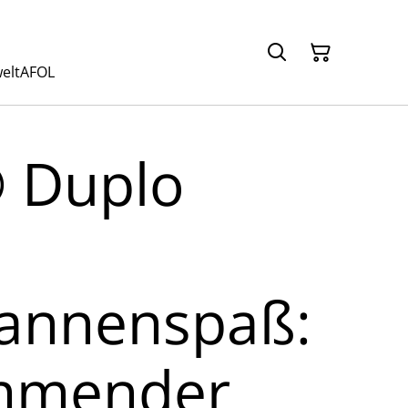
elt
AFOL
 Duplo
annenspaß:
mmender