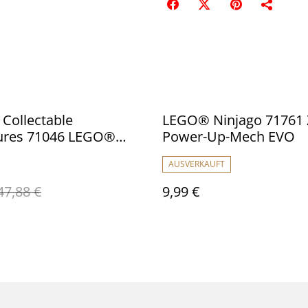
Collectable
LEGO® Ninjago 71761 
gures 71046 LEGO®
Power-Up-Mech EVO
uren Serie 26 (Space) -
AUSVERKAUFT
Satz
47,88 €
9,99 €