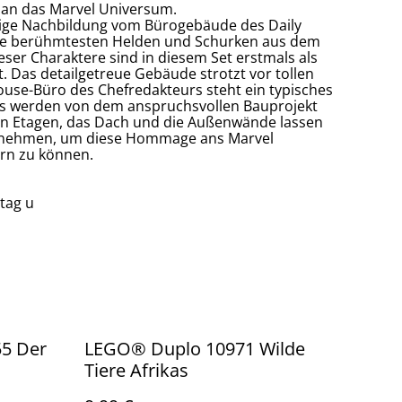
 an das Marvel Universum.
ilige Nachbildung vom Bürogebäude des Daily
r die berühmtesten Helden und Schurken aus dem
eser Charaktere sind in diesem Set erstmals als
t. Das detailgetreue Gebäude strotzt vor tollen
use-Büro des Chefredakteurs steht ein typisches
ns werden von dem anspruchsvollen Bauprojekt
nen Etagen, das Dach und die Außenwände lassen
abnehmen, um diese Hommage ans Marvel
rn zu können.
ltag u
5 Der
LEGO® Duplo 10971 Wilde
Tiere Afrikas