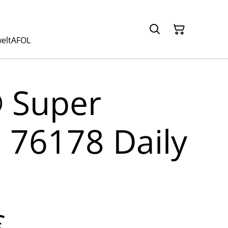
elt
AFOL
 Super
 76178 Daily
€