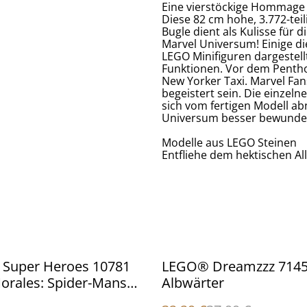
Eine vierstöckige Hommage
Diese 82 cm hohe, 3.772-te
Bugle dient als Kulisse fü
Marvel Universum! Einige di
LEGO Minifiguren dargestell
Funktionen. Vor dem Pentho
New Yorker Taxi. Marvel Fa
begeistert sein. Die einzel
sich vom fertigen Modell 
Universum besser bewunde
Modelle aus LEGO Steinen
Entfliehe dem hektischen Al
%
Super Heroes 10781
LEGO® Dreamzzz 7145
orales: Spider-Mans
Albwärter
Trike